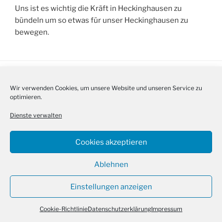
Uns ist es wichtig die Kräft in Heckinghausen zu
bündeln um so etwas für unser Heckinghausen zu
bewegen.
Facebook
Cookie-
Wir verwenden Cookies, um unsere Website und unseren Service zu
Richtlinie
optimieren.
(EU)
Datenschutzerklärung
Stolz präsentiert von WordPress
Dienste verwalten
Cookies akzeptieren
Ablehnen
Einstellungen anzeigen
Cookie-Richtlinie
Datenschutzerklärung
Impressum