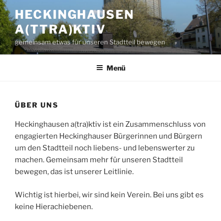
Zum
HECKINGHAUSEN
Inhalt
A(TTRA)KTIV
springen
gemeinsam etwas für unseren Stadtteil bewegen
Menü
ÜBER UNS
Heckinghausen a(tra)ktiv ist ein Zusammenschluss von
engagierten Heckinghauser Bürgerinnen und Bürgern
um den Stadtteil noch liebens- und lebenswerter zu
machen. Gemeinsam mehr für unseren Stadtteil
bewegen, das ist unserer Leitlinie.
Wichtig ist hierbei, wir sind kein Verein. Bei uns gibt es
keine Hierachiebenen.