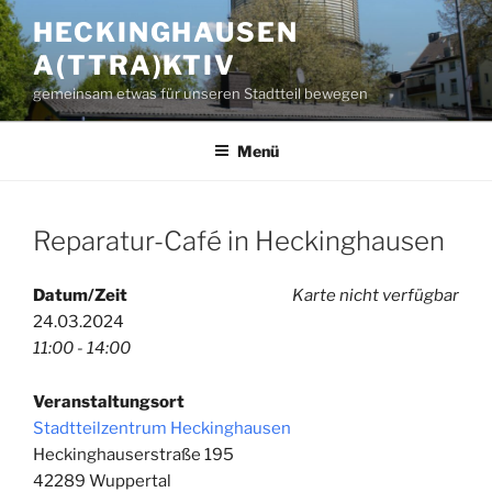
Zum
HECKINGHAUSEN
Inhalt
A(TTRA)KTIV
springen
gemeinsam etwas für unseren Stadtteil bewegen
Menü
Reparatur-Café in Heckinghausen
Datum/Zeit
Karte nicht verfügbar
24.03.2024
11:00 - 14:00
Veranstaltungsort
Stadtteilzentrum Heckinghausen
Heckinghauserstraße 195
42289 Wuppertal