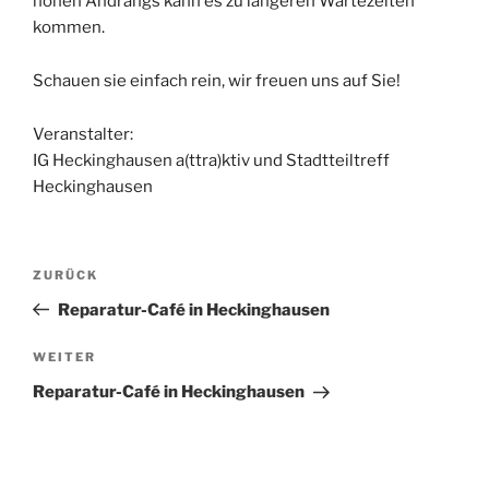
hohen Andrangs kann es zu längeren Wartezeiten
kommen.
Schauen sie einfach rein, wir freuen uns auf Sie!
Veranstalter:
IG Heckinghausen a(ttra)ktiv und Stadtteiltreff
Heckinghausen
Beitragsnavigation
Vorheriger
ZURÜCK
Beitrag
Reparatur-Café in Heckinghausen
Nächster
WEITER
Beitrag
Reparatur-Café in Heckinghausen