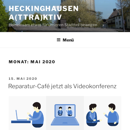
Zum
HECKINGHAUSEN
Inhalt
A(TTRA)KTIV
springen
gemeinsam etwas für unseren Stadtteil bewegen
Menü
MONAT:
MAI 2020
VERÖFFENTLICHT
15. MAI 2020
AM
Reparatur-Café jetzt als Videokonferenz