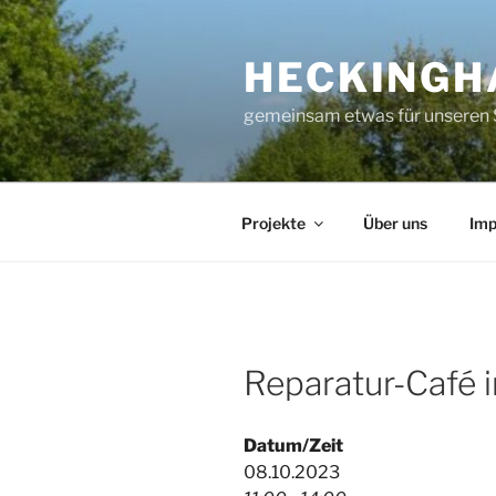
Zum
Inhalt
HECKINGH
springen
gemeinsam etwas für unseren 
Projekte
Über uns
Im
Reparatur-Café 
Datum/Zeit
08.10.2023