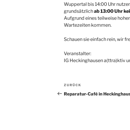
Wuppertal bis 14:00 Uhr nutze
grundsätzlich
ab 13:00 Uhr k
Aufgrund eines teilweise hohe
Wartezeiten kommen.
Schauen sie einfach rein, wir fr
Veranstalter:
IG Heckinghausen a(ttra)ktiv u
Beitragsnavigation
Vorheriger
ZURÜCK
Beitrag
Reparatur-Café in Heckinghau