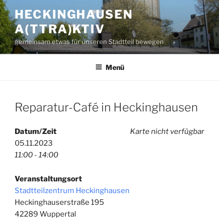
Zum
HECKINGHAUSEN
Inhalt
A(TTRA)KTIV
springen
gemeinsam etwas für unseren Stadtteil bewegen
Menü
Reparatur-Café in Heckinghausen
Datum/Zeit
Karte nicht verfügbar
05.11.2023
11:00 - 14:00
Veranstaltungsort
Stadtteilzentrum Heckinghausen
Heckinghauserstraße 195
42289 Wuppertal