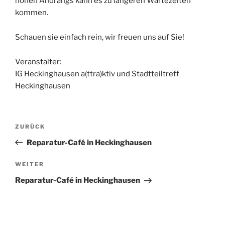
hohen Andrangs kann es zu längeren Wartezeiten
kommen.
Schauen sie einfach rein, wir freuen uns auf Sie!
Veranstalter:
IG Heckinghausen a(ttra)ktiv und Stadtteiltreff
Heckinghausen
Beitragsnavigation
Vorheriger
ZURÜCK
Beitrag
Reparatur-Café in Heckinghausen
Nächster
WEITER
Beitrag
Reparatur-Café in Heckinghausen