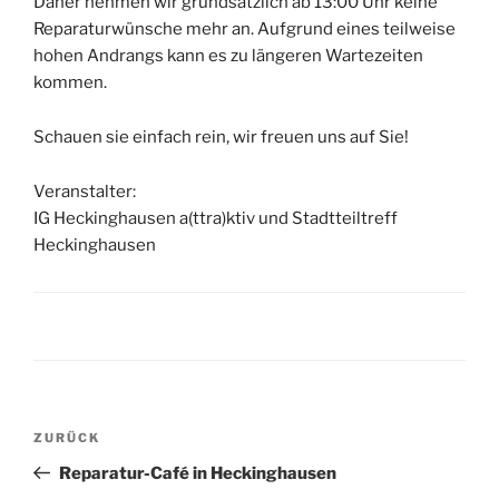
Daher nehmen wir grundsätzlich ab 13:00 Uhr keine
Reparaturwünsche mehr an. Aufgrund eines teilweise
hohen Andrangs kann es zu längeren Wartezeiten
kommen.
Schauen sie einfach rein, wir freuen uns auf Sie!
Veranstalter:
IG Heckinghausen a(ttra)ktiv und Stadtteiltreff
Heckinghausen
Beitragsnavigation
Vorheriger
ZURÜCK
Beitrag
Reparatur-Café in Heckinghausen