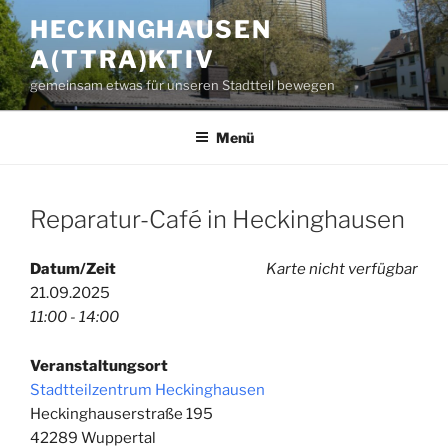
Zum
HECKINGHAUSEN
Inhalt
A(TTRA)KTIV
springen
gemeinsam etwas für unseren Stadtteil bewegen
Menü
Reparatur-Café in Heckinghausen
Datum/Zeit
Karte nicht verfügbar
21.09.2025
11:00 - 14:00
Veranstaltungsort
Stadtteilzentrum Heckinghausen
Heckinghauserstraße 195
42289 Wuppertal