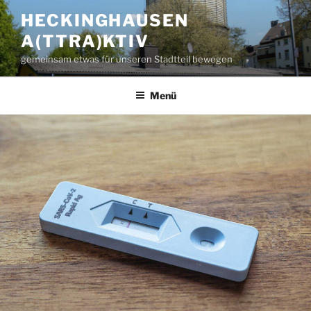
Zum
HECKINGHAUSEN
Inhalt
A(TTRA)KTIV
springen
gemeinsam etwas für unseren Stadtteil bewegen
Menü