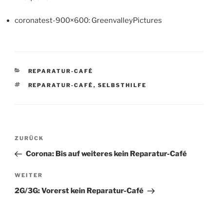
coronatest-900×600: GreenvalleyPictures
KATEGORIEN
REPARATUR-CAFÉ
SCHLAGWÖRTER
REPARATUR-CAFÉ
,
SELBSTHILFE
Beitragsnavigation
Vorheriger
ZURÜCK
Beitrag
Corona: Bis auf weiteres kein Reparatur-Café
Nächster
WEITER
Beitrag
2G/3G: Vorerst kein Reparatur-Café