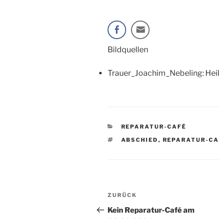
Bildquellen
Trauer_Joachim_Nebeling: Hei
KATEGORIEN
REPARATUR-CAFÉ
SCHLAGWÖRTER
ABSCHIED
,
REPARATUR-CA
Beitragsnavigation
Vorheriger
ZURÜCK
Beitrag
Kein Reparatur-Café am