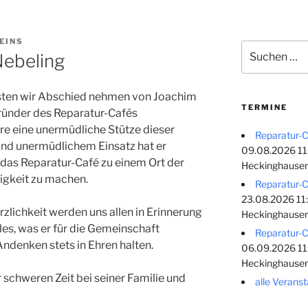
EINS
Suchen
Nebeling
nach:
sten wir Abschied nehmen von Joachim
TERMINE
ründer des Reparatur-Cafés
re eine unermüdliche Stütze dieser
Reparatur-C
und unermüdlichem Einsatz hat er
09.08.2026 11
das Reparatur-Café zu einem Ort der
Heckinghauser
igkeit zu machen.
Reparatur-C
23.08.2026 11
lichkeit werden uns allen in Erinnerung
Heckinghauser
lles, was er für die Gemeinschaft
Reparatur-C
Andenken stets in Ehren halten.
06.09.2026 11
Heckinghauser
 schweren Zeit bei seiner Familie und
alle Verans