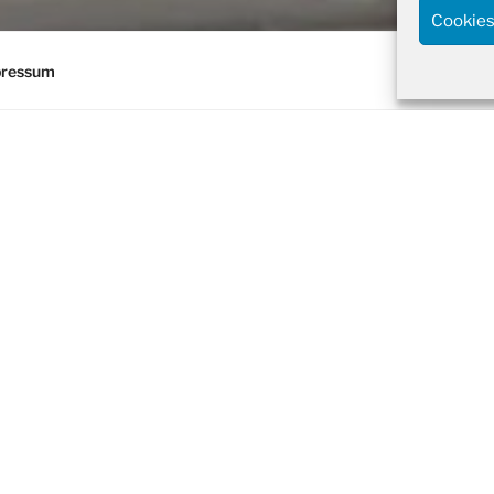
Cookies
pressum
Suchen
-Café Heckinghausen
nach:
TERMINE
Reparatur-C
09.08.2026 11
Heckinghauser